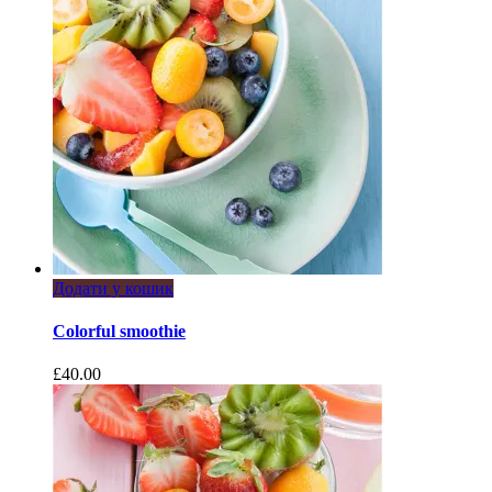
Додати у кошик
Colorful smoothie
£
40.00